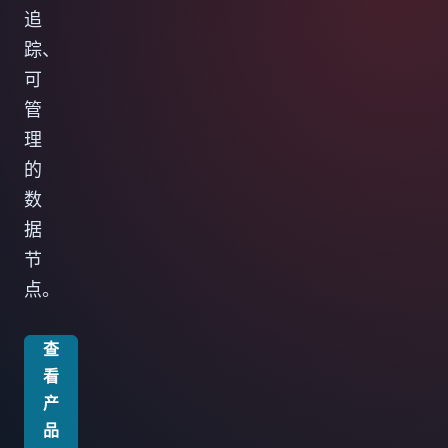
追
踪、
可
管
理
的
数
据
节
点。
查
看
产
品