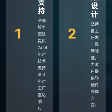
支
设
持
计
全国
坚持
服务
1
2
自主
团队
研发
提供
与现
7x24
场验
小时
证，
技术
为客
支持
户提
与 4
供软
小时
硬件
工厂
整体
直达
方
响
案。
应。