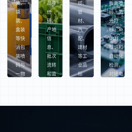
装、
品身
缆、
板面喷
袋
份
管
码、激
装、
码、
材、
光打
盒装
产地
汽
标、X-
等快
信
配、
OUT
消包
息、
建材
标识和
装喷
批次
等工
自动化
码与
流转
业品
检测，
一物
和监
标
对接电
一码
管追
识，
子制造
赋
溯，
适配
流程与
码，
打通
复杂
质量追
兼顾
基
材
溯升
高速
地、
质、
级。
产线
加
高速