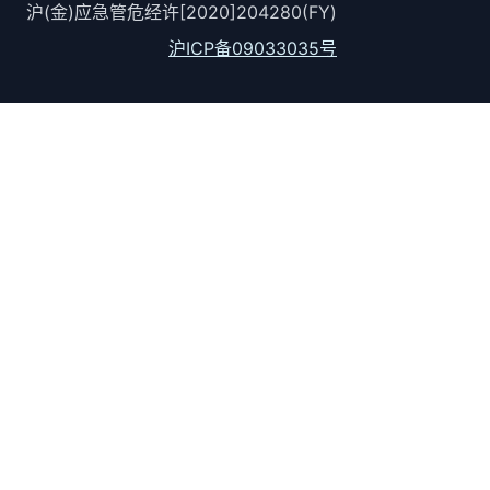
沪(金)应急管危经许[2020]204280(FY)
沪ICP备09033035号