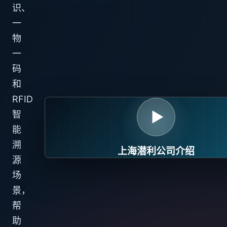
识、
一
物
一
码
和
RFID
▶
智
能
溯
上海潜利公司介绍
源
场
景，
帮
助