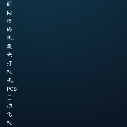
面
向
喷
码
机、
激
光
打
标
机、
PCB
自
动
化
标