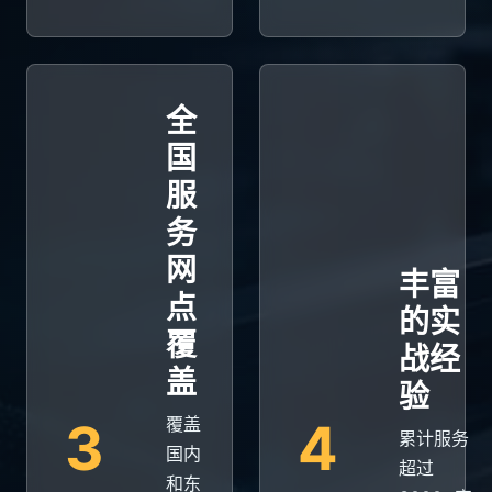
全
国
服
务
网
丰富
点
的实
覆
战经
盖
验
3
4
覆盖
累计服务
国内
超过
和东