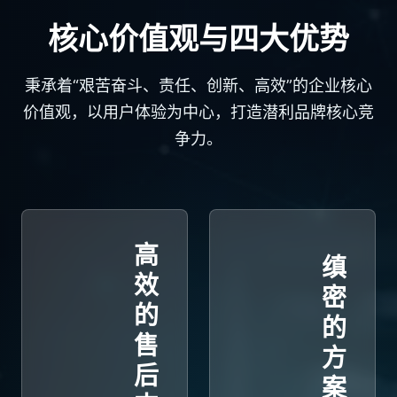
效
工、
产线
核心价值观与四大优势
率、
仓储
和长
渠道
与终
期可
秉承着“艰苦奋斗、责任、创新、高效”的企业核心
管理
端消
读的
价值观，以用户体验为中心，打造潜利品牌核心竞
和营
费信
标识
争力。
销追
任。
要
溯。
求。
高
缜
效
密
的
的
售
方
后
案