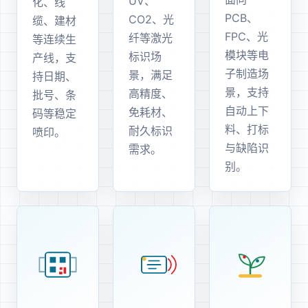
UV、
化、线
PCB、
CO2、光
缆、建材
FPC、光
纤等激光
等连续生
模块等电
标识场
产线，支
子制造场
景，满足
持日期、
景，支持
高精度、
批号、条
自动上下
免耗材、
码等稳定
料、打标
耐久标识
喷印。
与缺陷识
需求。
别。