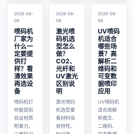
2026-08-
2026-08-
2026-08-
06
06
06
喷码机
激光喷
UV喷码
厂家为
码机选
机适合
什么一
型怎么
哪些场
定要提
做？
景？高
供打
CO2、
解析二
样？看
光纤和
维码和
清效果
UV激光
可变数
再选设
区别说
据喷印
备
明
应用
喷码机打
激光喷码
UV喷码机
样能提前
机选型要
适合高解
验证材质
看材料吸
析图文、
附着力、
收特性、
二维码、