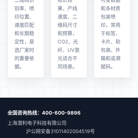
二维码识
标识效
可变数据
别率、喷
果、产线
和多材质
印位置、
速度、二
包装喷
速度匹配
维码尺寸
印，常用
和长期稳
和预算，
于标签、
定性，是
CO2、光
卡片、软
选厂家时
纤、UV激
包装、外
的重要依
光适合不
箱和追溯
据。
同场景。
赋码。
全国咨询热线：400-600-9896
上海潜利电子科技有限公司
沪公网安备31011402004519号