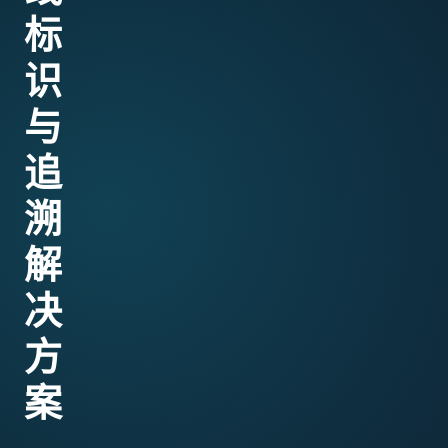
标
识
与
追
溯
解
决
方
案