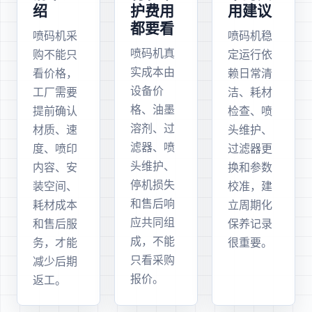
绍
护费用
用建议
都要看
喷码机采
喷码机稳
喷码机真
购不能只
定运行依
实成本由
看价格，
赖日常清
设备价
工厂需要
洁、耗材
格、油墨
提前确认
检查、喷
溶剂、过
材质、速
头维护、
滤器、喷
度、喷印
过滤器更
头维护、
内容、安
换和参数
停机损失
装空间、
校准，建
和售后响
耗材成本
立周期化
应共同组
和售后服
保养记录
成，不能
务，才能
很重要。
只看采购
减少后期
报价。
返工。