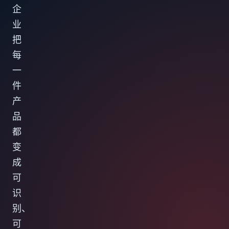
企
业
把
每
一
件
产
品
都
变
成
可
识
别、
可