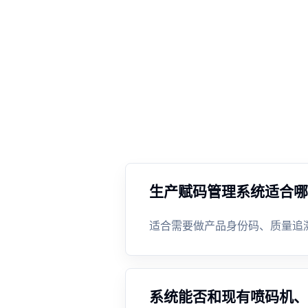
生产赋码管理系统适合哪
适合需要做产品身份码、质量追
系统能否和现有喷码机、