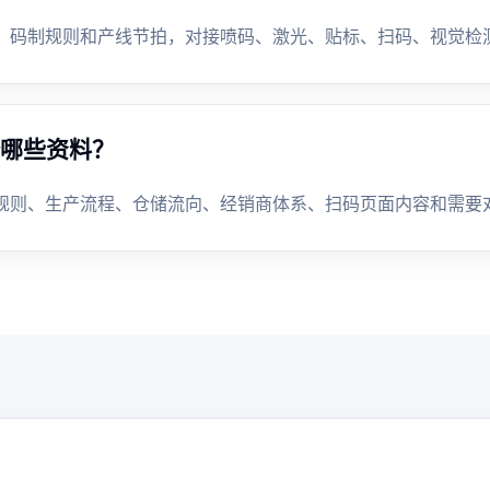
、码制规则和产线节拍，对接喷码、激光、贴标、扫码、视觉检
哪些资料？
规则、生产流程、仓储流向、经销商体系、扫码页面内容和需要