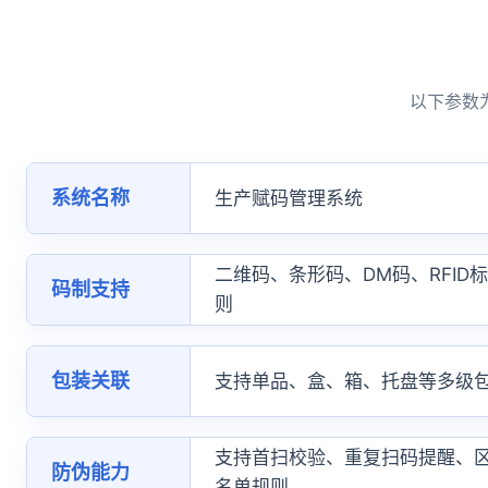
以下参数
系统名称
生产赋码管理系统
二维码、条形码、DM码、RFID
码制支持
则
包装关联
支持单品、盒、箱、托盘等多级
支持首扫校验、重复扫码提醒、
防伪能力
名单规则