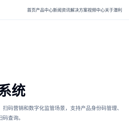
首页
产品中心
新闻资讯
解决方案
视频中心
关于潜利
系统
、扫码营销和数字化监管场景，支持产品身份码管理、
扫码查询。