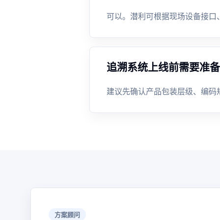
可以。潜利可根据现场设备接口
追溯系统上线前需要准备
建议先确认产品包装层级、编码
方案顾问