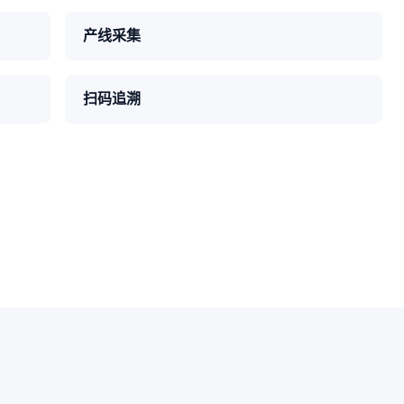
产线采集
扫码追溯