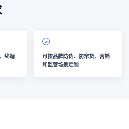
求
✓
、终端
可按品牌防伪、防窜货、营销
和监管场景定制