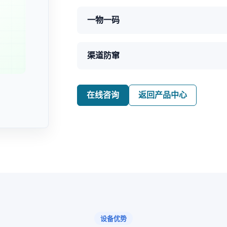
一物一码
渠道防窜
在线咨询
返回产品中心
设备优势