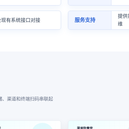
提供
服务支持
业现有系统接口对接
维
储、渠道和终端扫码串联起