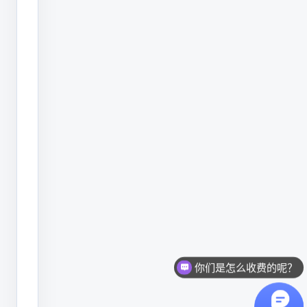
务
响
应
方
面
提
升
明
显，
更
适
合
你们是怎么收费的呢？
需
要