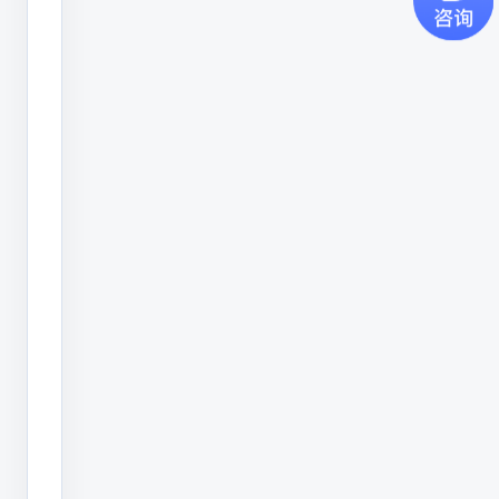
快
速
打
样、
现
场
改
造
和
本
地
化
服
务