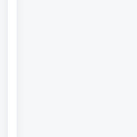
饮
料、
日
化
医
药、
线
缆
建
材、
PCB
电
路
板、