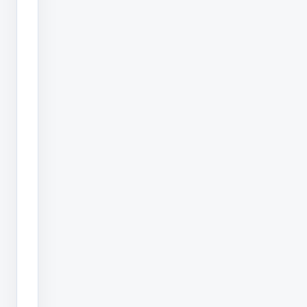
深，
适
合
部
分
标
准
化
程
度
高、
预
算
充