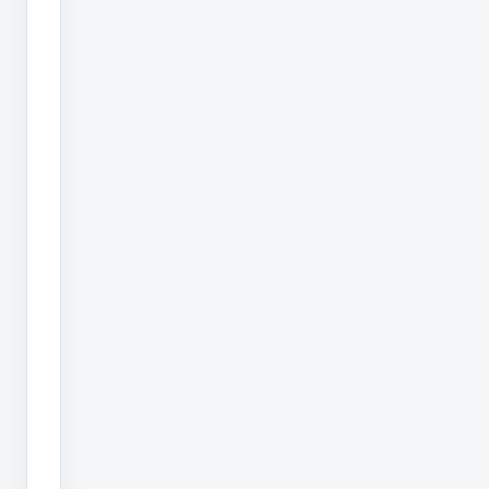
码
机、
UV
喷
码
机、
热
发
泡
喷
码
机、
自
动