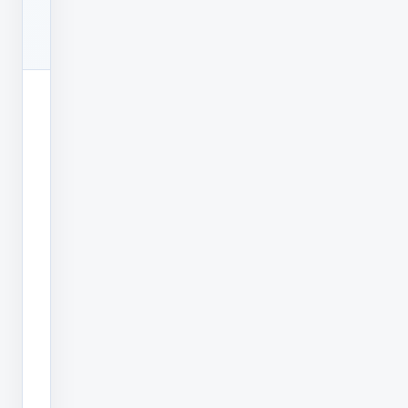
之
一。
2026
年
2026年主流喷码机品牌介
主
轻量化SVG示意图
流
喷
码
机
品
牌
介