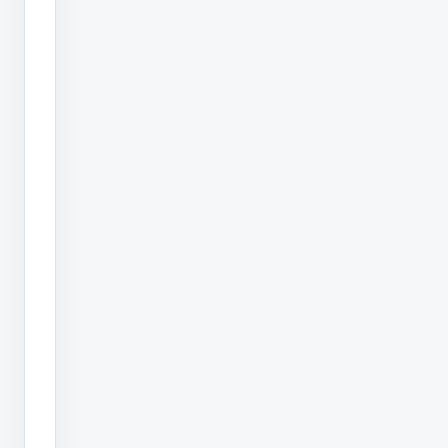
建
议
从
样
品
打
样、
现
场
案
例、
工
程
师