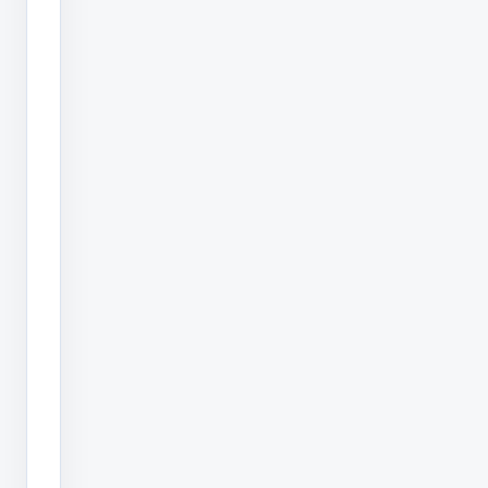
成
经
验。
如
何
判
断
品
牌
是
否
适
合？