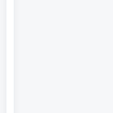
足
的
企
业。
国
产
品
牌
近
几
年
在
设
备