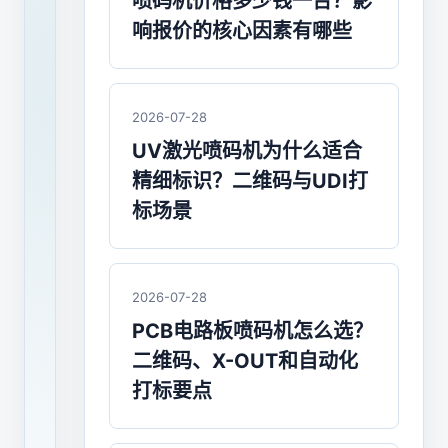
主
喷码机价格多少钱一台？影
响报价的核心因素有哪些
流
喷
码
2026-07-28
UV激光喷码机为什么适合
机
精细标识？二维码与UDI打
品
标场景
牌
介
2026-07-28
绍
PCB电路板喷码机怎么选？
二维码、X-OUT和自动化
2026
打标要点
年
选