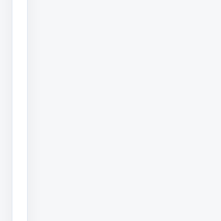
二
维
码、
一
物
一
码
追
溯、
防
窜
货
和
扫