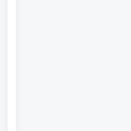
产
线
速
度、
售
后
响
应
和
长
期
使
用
成