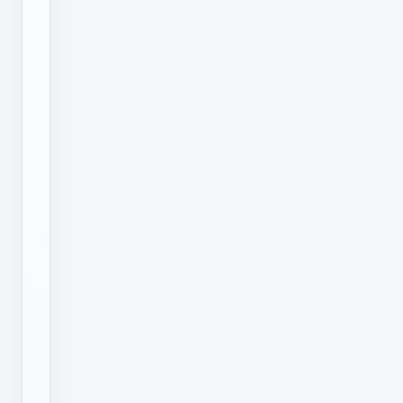
现
场
服
务、
耗
材
供
应
和
自
动
化
追
溯
能
力，