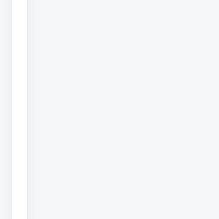
喷
码
平
台
和
一
物
一
码
系
统，
为
食
品