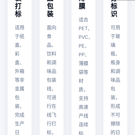
打
包
膜
标
标
装
识
适合
适用
面向
可用
PET、
于纸
食
于玻
PVC、
盒、
品、
璃
PE、
彩
饮料
瓶、
PP、
盒、
和调
瓶身
薄膜
外箱
味品
和调
袋等
等非
包装
味品
材
金属
线，
包
质，
包
可进
装，
支持
装，
行在
形成
高速
完成
线飞
不可
产线
生产
行打
擦除
连续
日
标，
的日
标