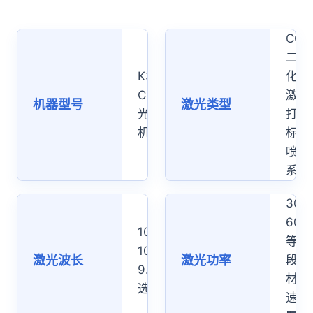
CO2
二氧
K3000
化碳
CO2激
激光
机器型号
激光类型
光喷码
打
机
标/
喷码
系统
30
60W
10.6μm、
等功
10.2μm、
激光波长
激光功率
段可
9.3μm 可
材质
选
速度