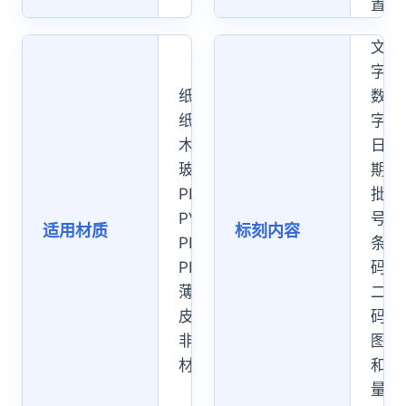
置
文
字、
纸张、
数
纸盒、
字、
木材、
日
玻璃、
期、
PET、
批
PVC、
号、
适用材质
标刻内容
PE、
条
PP、
码、
薄膜、
二维
皮革等
码、
非金属
图案
材料
和变
量数