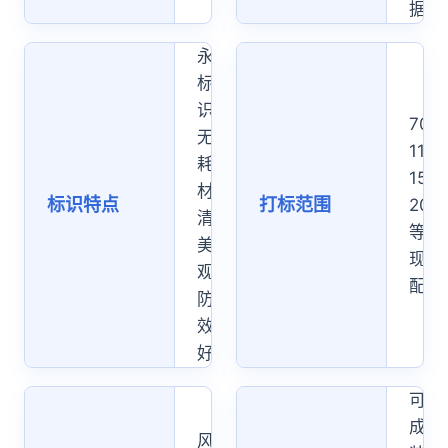
据
永久
标
识、
70
无需
110
耗
150
材、
标识特点
打标范围
200
清晰
等，
美
现场
观、
配置
防伪
效果
好
可集
成包
风冷