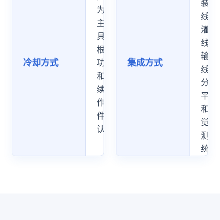
装
为
线、
主，
灌装
具体
线、
根据
输送
冷却方式
集成方式
功率
线、
和连
分页
续工
平台
作条
和视
件确
觉检
认
测系
统