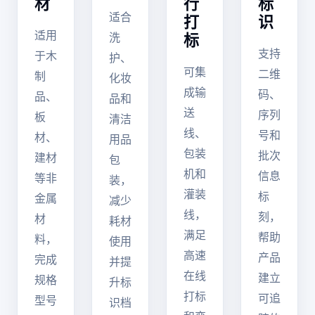
材
行
标
适合
打
识
适用
洗
标
支持
于木
护、
可集
二维
制
化妆
成输
码、
品、
品和
送
序列
板
清洁
线、
号和
材、
用品
包装
批次
建材
包
机和
信息
等非
装，
灌装
标
金属
减少
线，
刻，
材
耗材
满足
帮助
料，
使用
高速
产品
完成
并提
在线
建立
规格
升标
打标
可追
型号
识档