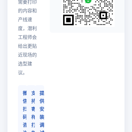
需要打印
的内容和
产线速
度，潜利
工程师会
给出更贴
近现场的
选型建
议。
微
支
提
信
持
供
扫
寄
安
码
样
装
咨
打
调