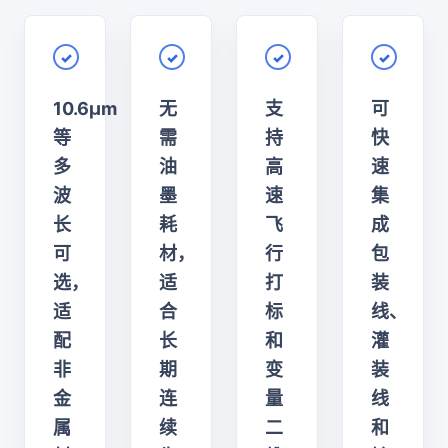
✓
✓
✓
✓
10.6μm
无
支
可
等
需
持
快
多
油
高
速
波
墨
速
集
长
耗
飞
成
可
材，
行
包
选，
适
打
装
适
合
标
线、
配
长
和
灌
非
期
变
装
金
连
量
线
属
续
二
和