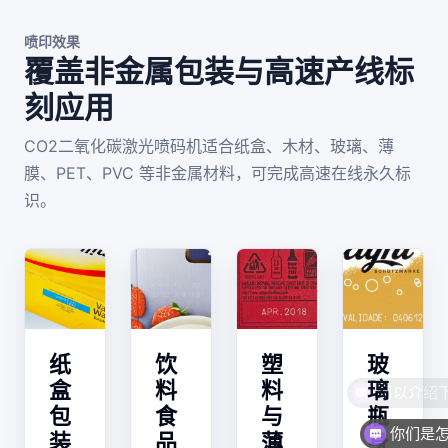
喷印效果
覆盖非金属包装与高速产线标
刻应用
CO2二氧化碳激光喷码机适合纸盒、木材、玻璃、薄
膜、PET、PVC 等非金属材料，可完成高速在线永久标
识。
纸
饮
塑
玻
盒
料
料
璃
包
食
与
瓶
你们是
装
品
薄
身