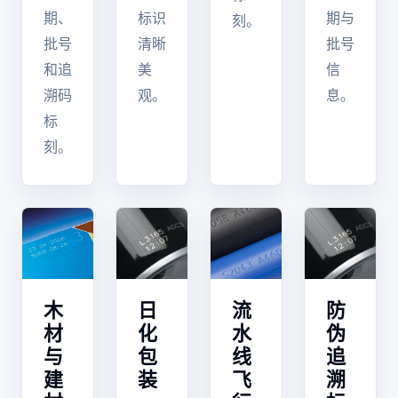
期、
标识
期与
刻。
批号
清晰
批号
和追
美
信
溯码
观。
息。
标
刻。
木
日
流
防
材
化
水
伪
与
包
线
追
建
装
飞
溯