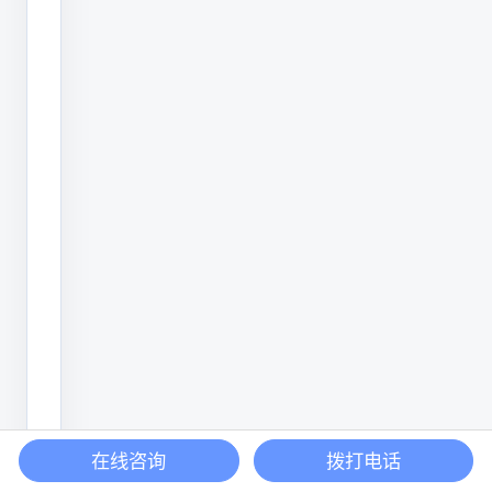
与
应
用
解
析
这
三
个
方
面
来
进
行
在线咨询
拨打电话
详