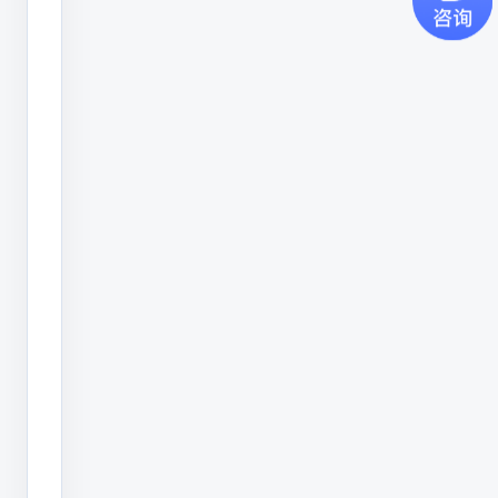
这
是
一
些
企
业
特
别
是
大
型
企
业
在