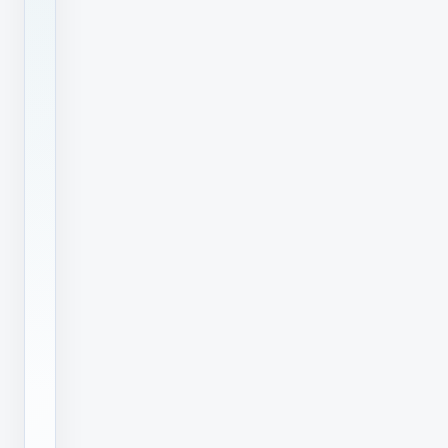
清
晰
度
高、
性
能
稳
定，
喷
印
速
度
快、
使
用
寿