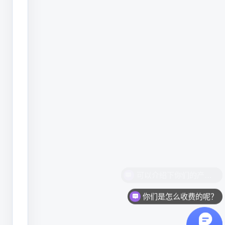
派
地
区
代
码，
就
非
常
容
易
发
生
你们是怎么收费的呢？
串
货，