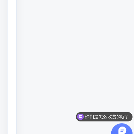
后，
索
证
索
票、
购
销
台
账
制
度
欠
缺，
你们是怎么收费的呢？
管