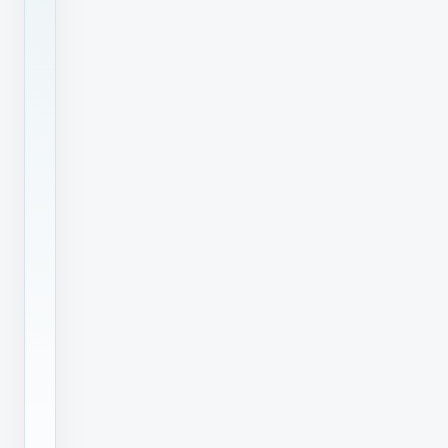
本
生
活
必
需
品。
现
在
我
国
肉
类
蔬
菜
安
全