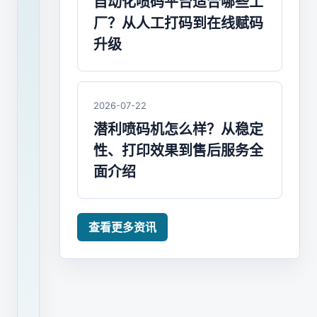
自动化喷码平台适合哪些工
大
厂？从人工打码到在线赋码
好
升级
处
2026-07-22
肉
潜利喷码机怎么样？从稳定
类、
蔬
性、打印效果到售后服务全
菜
面介绍
是
我
查看更多资讯
们
重
要
的
基