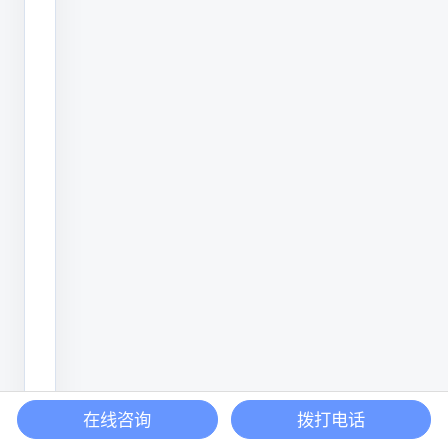
该
建
立
一
套
食
品
可
追
溯
的
追
溯
在线咨询
拨打电话
系