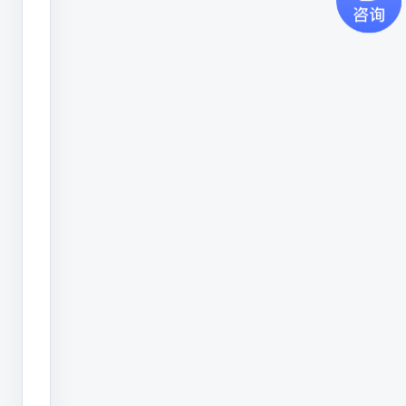
理
难
度
大，
质
量
安
全
隐
患
仍
然
较
多，