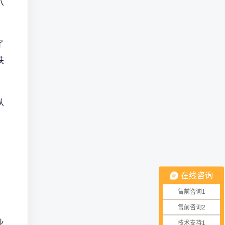
八
了
秩
从
在线咨询
售前咨询1
售前咨询2
业
技术支持1