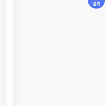
监
管
新
模
式，
形
成
自
律
国
律
相
结
合