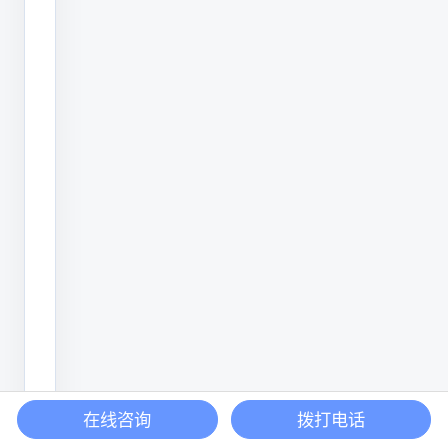
“我
承
诺
对
产
品
质
量
安
全
以
及
合
在线咨询
拨打电话
格