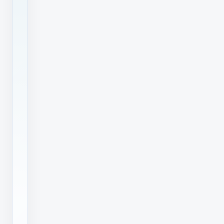
国
试
行
食
用
农
产
品
合
格
证
制
度
实
施
方