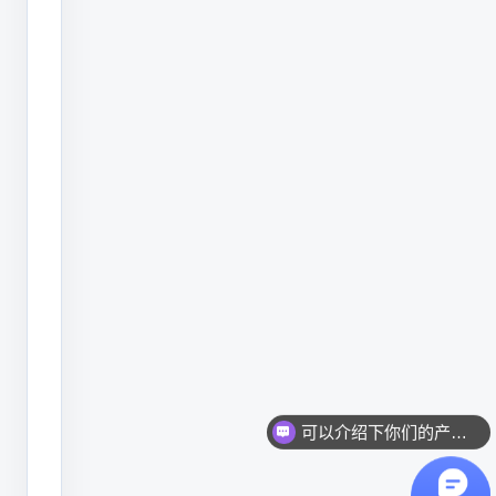
证
管
理
为
核
心
的
农
产
品
质
可以介绍下你们的产品么？
量
安
你们是怎么收费的呢？
全