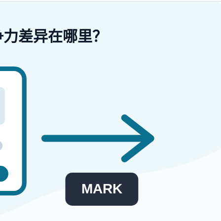
争力差异在哪里？
MARK