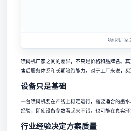
喷码机厂家
喷码机厂家之间的差异，不只是价格和品牌名。真
售后服务体系和长期陪跑能力。对于工厂来说，买
设备只是基础
一台喷码机要在产线上稳定运行，需要适合的墨水
经验，即使设备参数看起来不错，也可能在真实环
行业经验决定方案质量