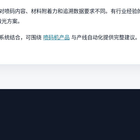
，对喷码内容、材料附着力和追溯数据要求不同。有行业经验
激光方案。
码系统结合，可围绕
喷码机产品
与产线自动化提供完整建议