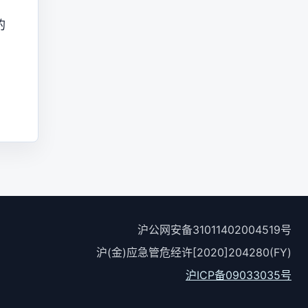
的
。
沪公网安备31011402004519号
沪(金)应急管危经许[2020]204280(FY)
沪ICP备09033035号