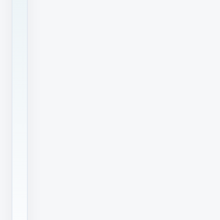
喷
码
机
是
上
海
潜
利
自
主
研
发
的
工
业
级