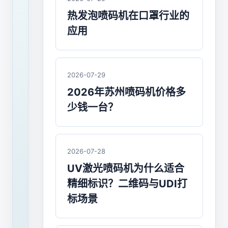
大
热发泡喷码机在口罩行业的
字
应用
符
喷
2026-07-29
码
2026年苏州喷码机价格多
机：
少钱一台？
为
工
2026-07-28
业
UV激光喷码机为什么适合
生
精细标识？二维码与UDI打
产
标场景
提