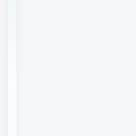
牌
经
销
商、
代
理
商
购
买？
这
个
问
题
是
许
多