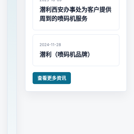
是
潜利西安办事处为客户提供
找
周到的喷码机服务
喷
码
机
2024-11-28
厂
潜利（喷码机品牌）
家
购
买
查看更多资讯
还
是
找
喷
码
机
品