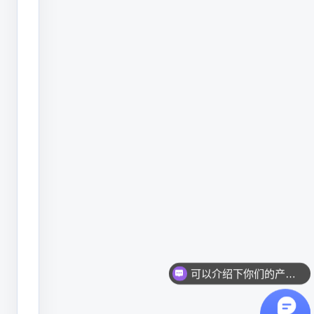
何
选
择。
PCB
三
PCB三工位激光打标机
工
轻量化SVG示意图
位
激
光
打
标
可以介绍下你们的产品么？
机
你们是怎么收费的呢？
一、