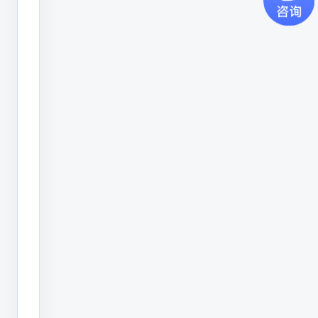
找
喷
码
机
厂
家
购
买
的
优
势。
不
管