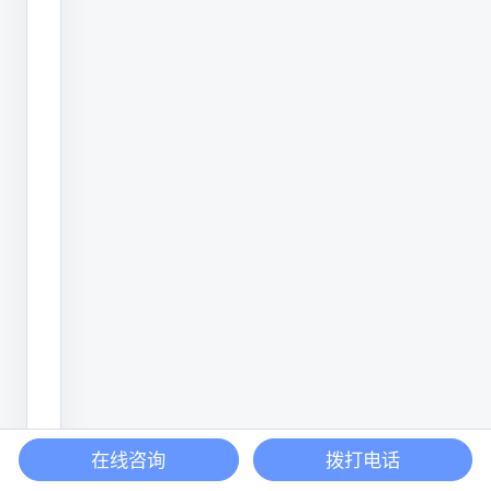
度
可
以
给
与
客
户
更
好
的
处
理
方
在线咨询
拨打电话
案。