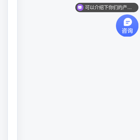
故
你们是怎么收费的呢？
障
率
低，
能
适
应
生
产
班
次；
第
三，
耗