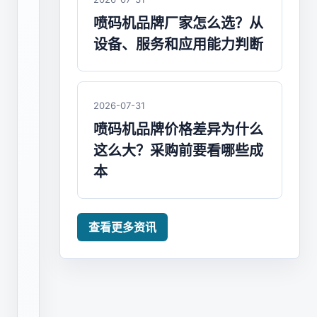
码
喷码机品牌厂家怎么选？从
机
设备、服务和应用能力判断
应
稳
定、
2026-07-31
清
喷码机品牌价格差异为什么
晰、
易
这么大？采购前要看哪些成
维
本
护、
耗
查看更多资讯
材
匹
配、
服
务