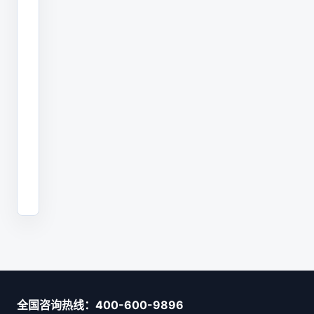
适
合
的
有
效
方
法。
全国咨询热线：400-600-9896