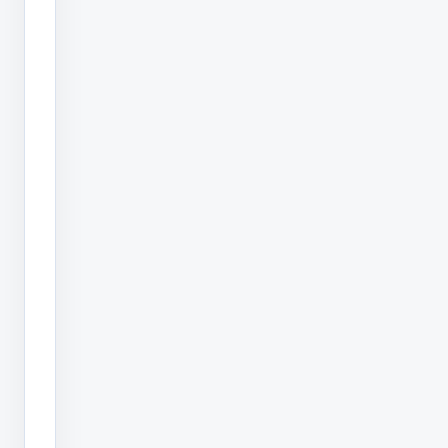
机
并
非
一
个
孤
立
的
产
品，
而
是
其
强