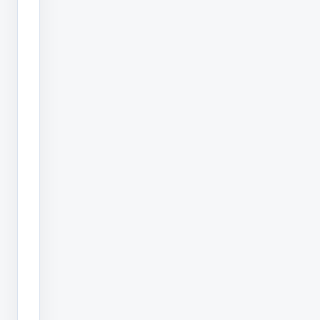
续
所
有
溯
源、
防
伪、
营
销
数
据
的
载
体。