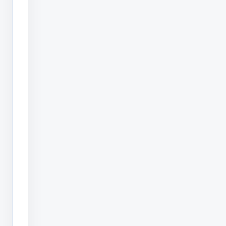
作
为
行
业
内
知
名
的
物
联
网
溯
源
解