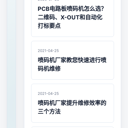
激
PCB电路板喷码机怎么选？
光
二维码、X-OUT和自动化
喷
打标要点
码
机
2021-04-25
怎
喷码机厂家教您快速进行喷
么
码机维修
样？
有
2021-04-25
哪
喷码机厂家提升维修效率的
些
三个方法
优