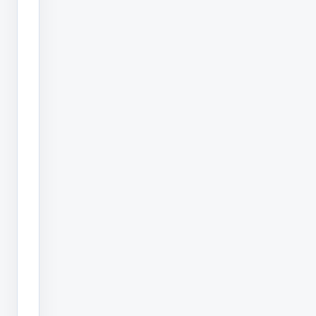
的
标
识
技
术，
以
其
永
久
性、
高
清
晰
度、