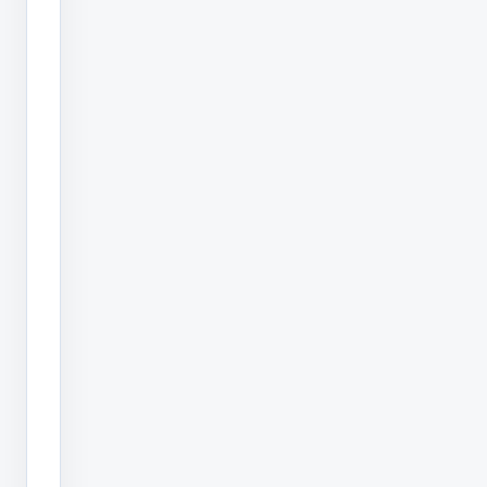
它
不
仅
仅
是
一
家
喷
码
设
备
制
造
商，