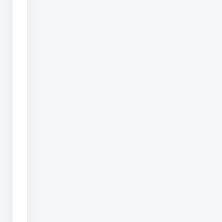
一
无
二
的
“数
字
身
份
证”。
这
个
码
是
后