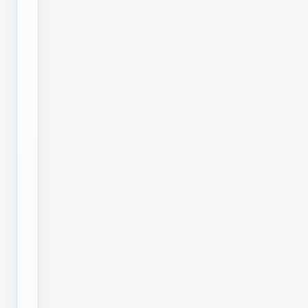
墨
喷
码
的
重
要
选
择。
作
为
行
业
内
知
名
的