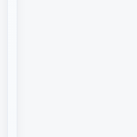
物
联
网
溯
源
解
决
方
案
提
供
商，
潜
利
也
推