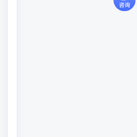
喷
码
机
到
底
怎
么
样？
是
否
值
得
选
择？