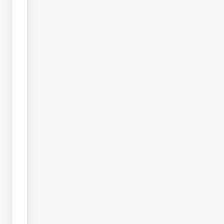
零
耗
材
和
环
保
性
等
优
势，
正
逐
渐
成