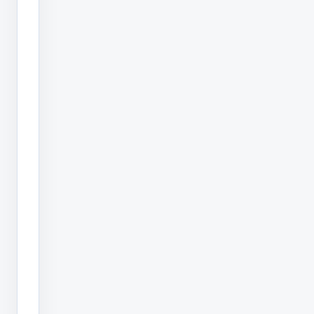
大
的
区
块
链
溯
源
系
统
的
入
口
和
数