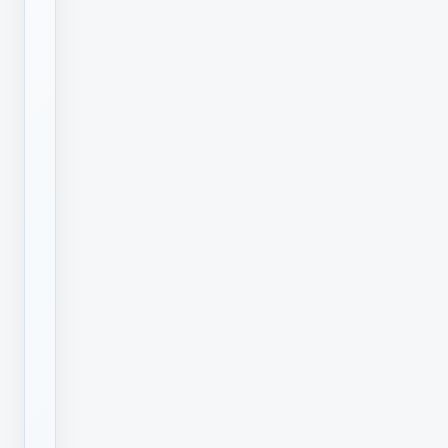
出
了
自
家
的
激
光
喷
码
设
备。
那
么，
潜
利
的