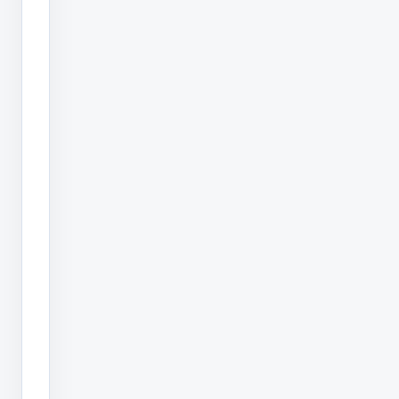
服
务
商。
这
意
味
着
潜
利
的
激
光
喷
码