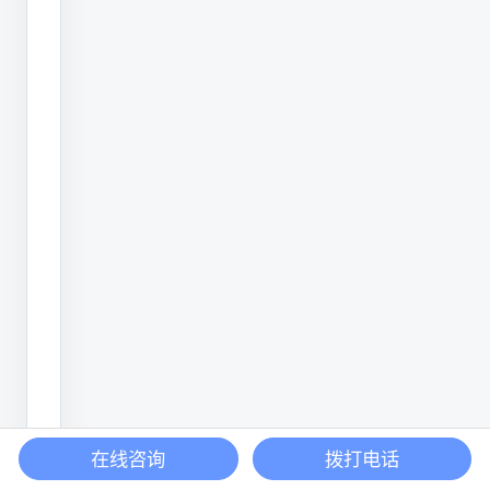
数
据
闭
环：
打
码
瞬
间，
该
码
就
与
产
在线咨询
拨打电话
品