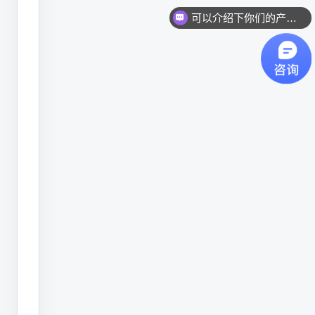
系
你们是怎么收费的呢？
很
大。
纸
箱、
塑
料
袋、
瓶
盖、
线
缆、
金
属