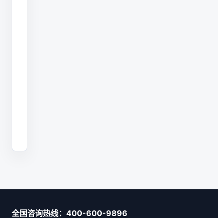
和
后
期
扩
展
能
力。
全国咨询热线：400-600-9896