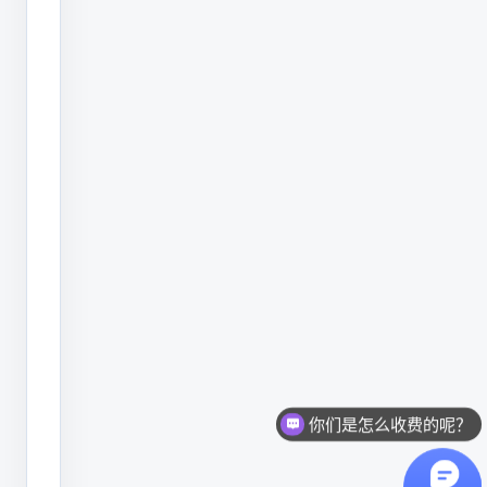
已
经
明
白
了
自
身
该
如
何
选
择。
你们是怎么收费的呢？
现在有优惠活动么？
Q50