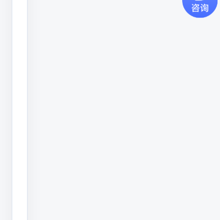
经
Q50经典款小字符喷码机
典
轻量化SVG示意图
款
小
字
符
喷
码
机
一、
喷
码
机
厂