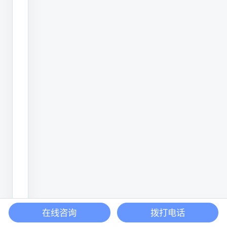
套
自
动
化
智
能
化
的
产
线
要
求
也
不
在线咨询
拨打电话