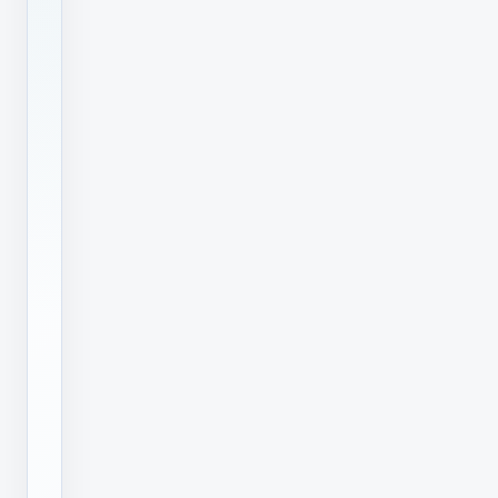
品
牌
厂
家
对
于
用
户
来
说
是
更
加
好
的
选