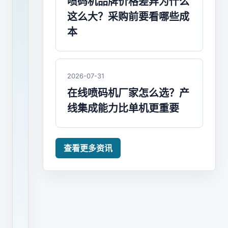
喷码机品牌价格差异为什么
享
这么大？采购前要看哪些成
一
本
下
在
诸
2026-07-31
多
在线喷码机厂家怎么选？产
的
线集成能力比单机更重要
喷
码
机
查看更多资讯
厂
家
之
中，
哪
个