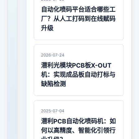
路
自动化喷码平台适合哪些工
板
厂？从人工打码到在线赋码
喷
升级
码
机
2026-07-24
一
潜利光模块PCB板X-OUT
物
机：实现成品板自动打标与
缺陷检测
一
码
质
2025-07-04
量
潜利PCB自动化喷码机：如
何以高精度、智能化引领行
追