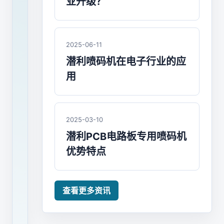
业升级？
溯
应
2025-06-11
用
潜利喷码机在电子行业的应
用
PCB
印
制
电
2025-03-10
路
潜利PCB电路板专用喷码机
板/FPC
优势特点
柔
性
电
查看更多资讯
路
板