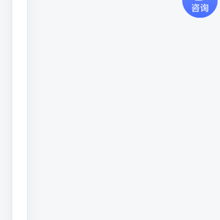
件
的
系
统
集
成
才
能
真
正
为
电
路
板