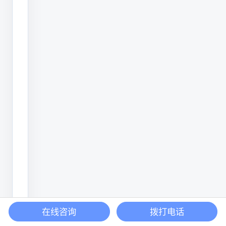
靠。
在
物
料
方
面，
喷
码
机
能
够
应
用
在线咨询
拨打电话
场