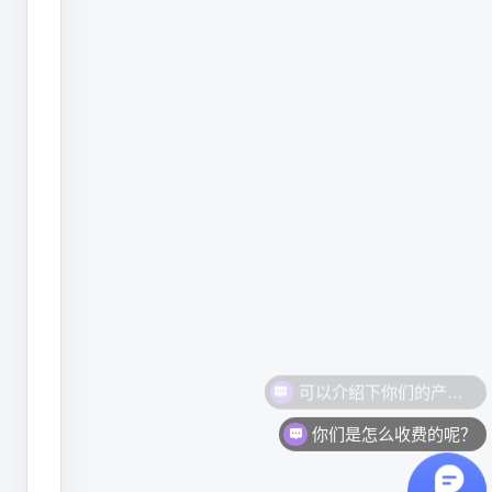
现，
只
有
PCB
生
产
全
流
程
追
溯
软
你们是怎么收费的呢？
件
+硬