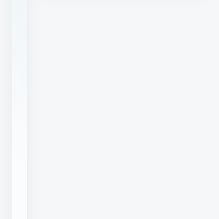
上
离
不
开
喷
码
标
识
的
应
用，
随
着
应
用
标