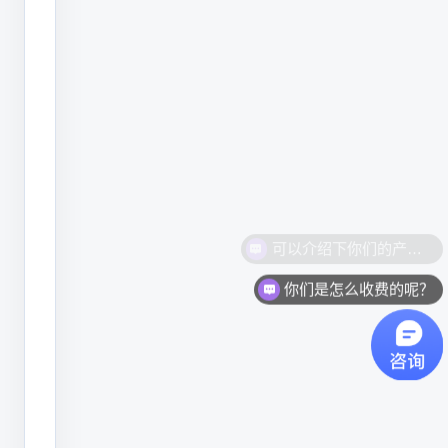
喷
印
到
产
品
表
面。
喷
嘴、
你们是怎么收费的呢？
回
收
槽、
充
电