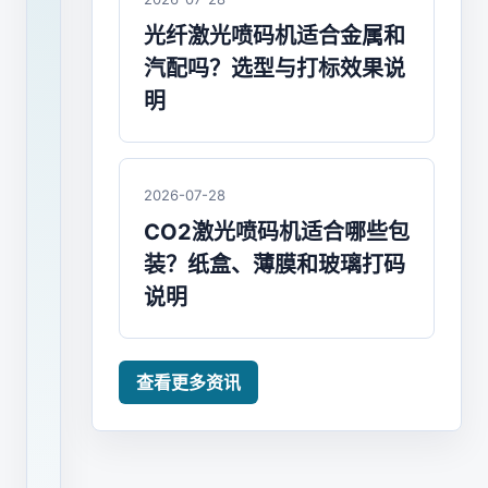
年，
光纤激光喷码机适合金属和
激
汽配吗？选型与打标效果说
光
明
喷
码
机
2026-07-28
价
格
CO2激光喷码机适合哪些包
大
装？纸盒、薄膜和玻璃打码
跳
说明
水，
以
查看更多资讯
UV
紫
外
激