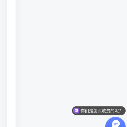
入
迷
茫，
之
前
许
多
客
户
是
因
为
价
你们是怎么收费的呢？
格