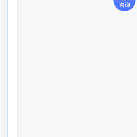
原
因，
为
了
控
制
成
本，
明
明
知
道
激
光