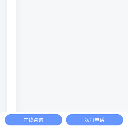
包
装
标
识
档
次
会
更
高。
2、
喷
码
产
在线咨询
拨打电话
品