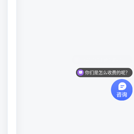
备
在
喷
头、
墨
路、
控
你们是怎么收费的呢？
制
系
统、
机
柜
结
构、