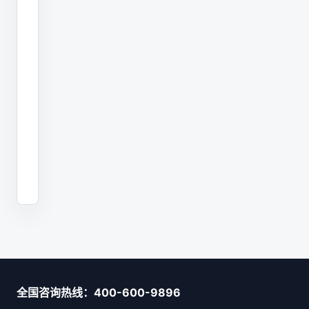
真
正
划
算
的
设
备。
全国咨询热线：400-600-9896