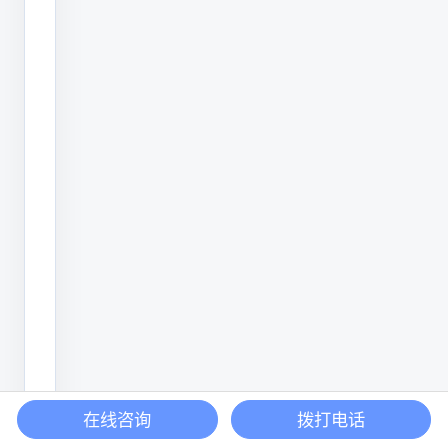
技
术
创
新
跟
踪
新
技
术：
密
切
监
测
在线咨询
拨打电话
喷