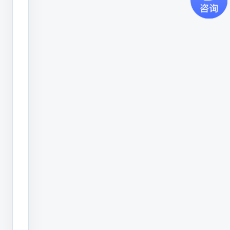
UV
紫
UV紫外激光喷码机
外
轻量化SVG示意图
激
光
喷
码
机
1.
精
准
市
场