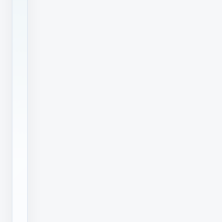
理
商
也
非
常
之
多，
面
对
激
烈
的
市
场
竞
争