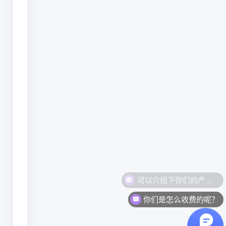
面
潜
利
分
享
几
种
有
效
的
应
对
你们是怎么收费的呢？
策
略：