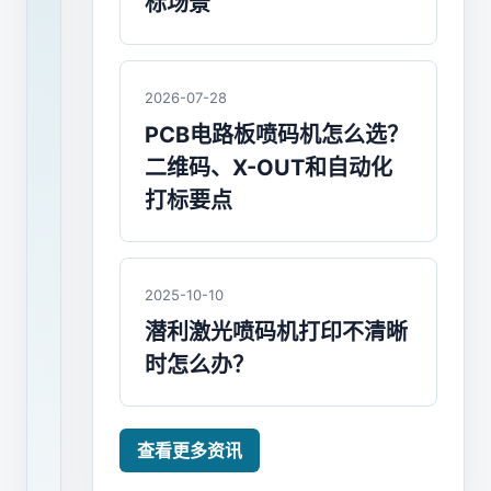
标场景
喷
码
机
2026-07-28
经
PCB电路板喷码机怎么选？
过
二维码、X-OUT和自动化
十
打标要点
多
年
的
技
2025-10-10
术
潜利激光喷码机打印不清晰
积
时怎么办？
累，
从
产
查看更多资讯
品