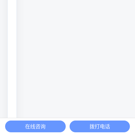
发
泡
喷
码
机、
热
转
印
喷
码
机
等，
随
在线咨询
拨打电话
着