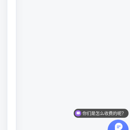
光
喷
码
机
品
牌
有
哪
些
牌
子。
你们是怎么收费的呢？
潜
利
潜利CO2激光喷码机