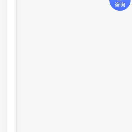
CO2
轻量化SVG示意图
激
光
喷
码
机
在
最
近
几
年，
国
产
自