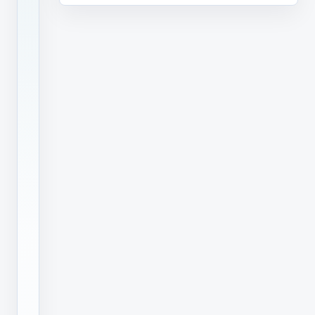
类
别
到
细
分
应
用
场
景，
已
经
变
得
十
分
清