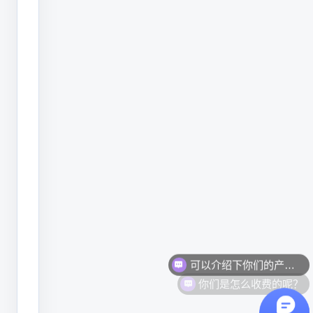
索
和
应
用
经
验，
为
中
小
制
造
企
你们是怎么收费的呢？
业
提