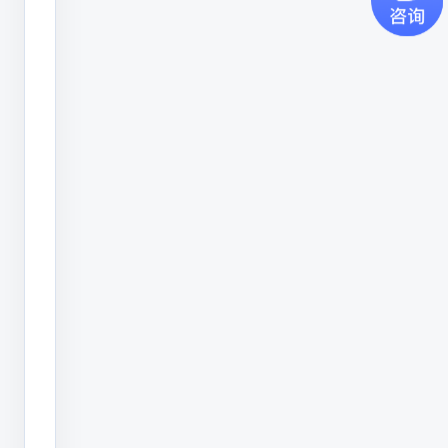
供
数
字
化
转
型
服
务
和
工
业
SAAS
产
品。