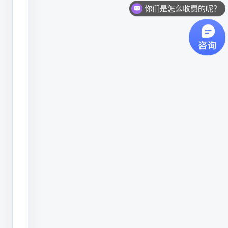
你们是怎么收费的呢？
备
要
适
合
连
续
生
产，
减
少
停
线；
第
三，