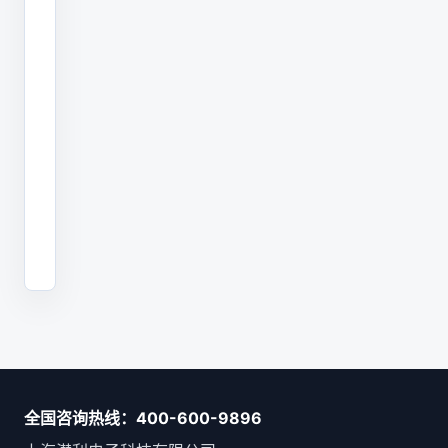
求
确
定
设
备
配
置。
全国咨询热线：400-600-9896