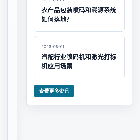
食
农产品包装喷码和溯源系统
品
如何落地？
喷
码
机
2026-08-01
要
汽配行业喷码机和激光打标
满
机应用场景
足
日
期
查看更多资讯
批
号
清
晰、
产
线