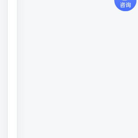
一、
喷
码
机
墨
路
问
题
维
修
时
相
关