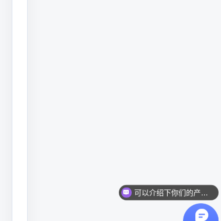
细
节
点。
潜
利
潜利Q70系列小字符喷码
Q70
轻量化SVG示意图
系
列
小
字
符
可以介绍下你们的产品么？
喷
码
你们是怎么收费的呢？
机