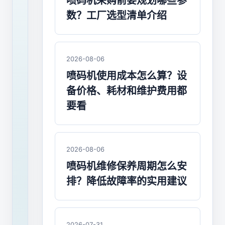
机
喷码机采购前要规划哪些参
数？工厂选型清单介绍
维
修
要
2026-08-06
喷码机使用成本怎么算？设
注
备价格、耗材和维护费用都
意
要看
哪
些
2026-08-06
细
喷码机维修保养周期怎么安
节
排？降低故障率的实用建议
点？
喷
2026-07-31