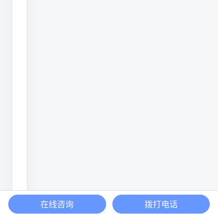
找
到
真
正
堵
塞
的
地
方，
如
果
堵
塞
严
在线咨询
拨打电话