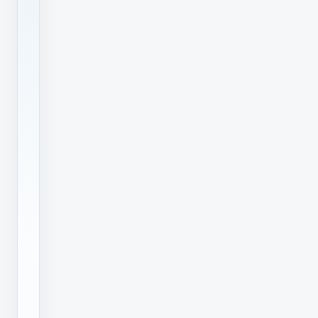
在
这
个
过
程
中，
我
们
需
要
确
认
许
多
细
节，