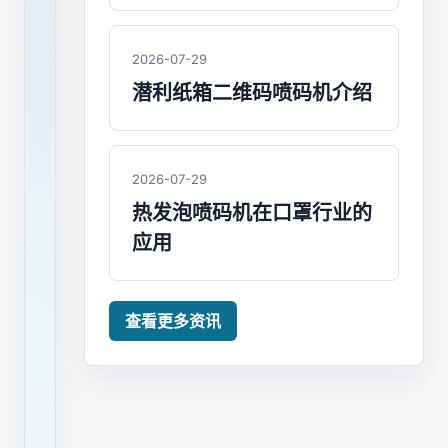
域？
2026-07-29
UV
潜利纸箱二维码喷码机介绍
喷
码
机
2026-07-29
凭
热发泡喷码机在口罩行业的
借
应用
其
高
精
查看更多资讯
度、
快
干
燥、
高