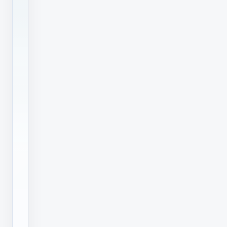
强
附
着
力
及
广
泛
的
材
料
适
应
性，
在
多
个