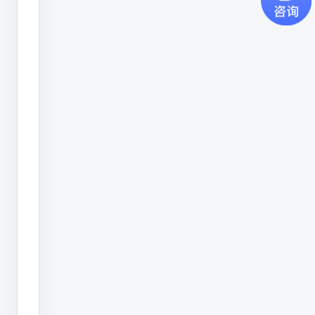
生
产
日
期、
批
号、
保
质
期、
营
养
成
分
等