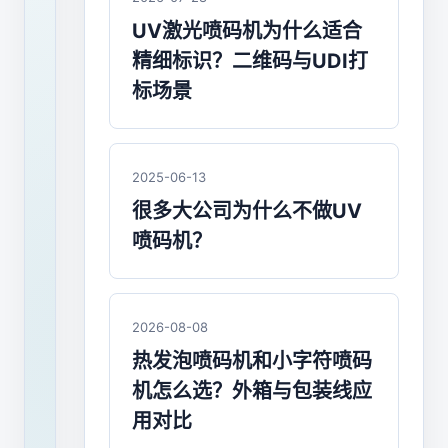
码
UV激光喷码机为什么适合
机
精细标识？二维码与UDI打
主
标场景
要
应
2025-06-13
用
很多大公司为什么不做UV
于
喷码机？
哪
些
2026-08-08
行
热发泡喷码机和小字符喷码
业
机怎么选？外箱与包装线应
用对比
领