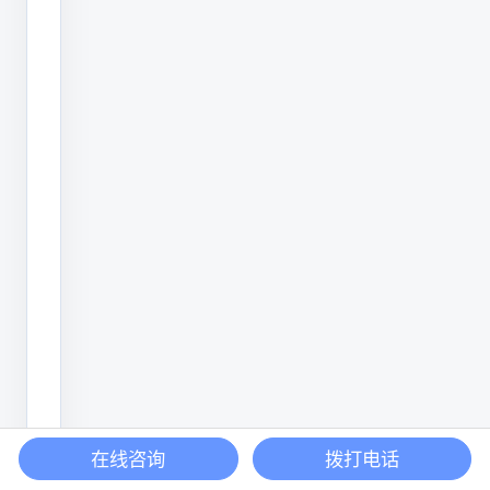
板、
芯
片、
手
机
外
壳
等
精
密
零
件
的
打
在线咨询
拨打电话