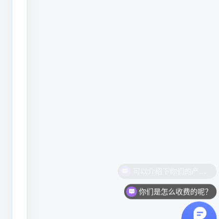
机
可
以
在
瓶
盖、
罐
身、
包
装
盒
上
你们是怎么收费的呢？
喷
印