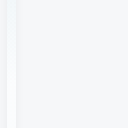
是
从
几
百
元
开
始
起
售
的，
分
类
型、
分
阶
梯