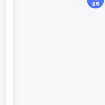
潜
利
潜利Q70系列小字符喷码
Q70
轻量化SVG示意图
系
列
小
字
符
喷
码
机
首
先，
我