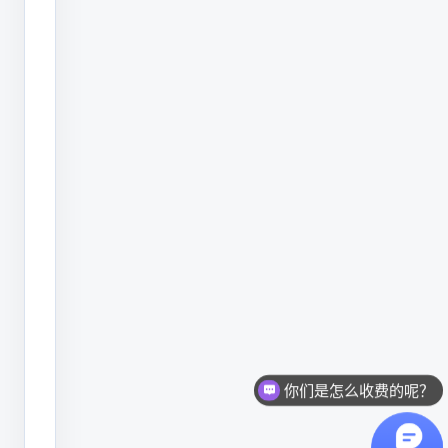
大
家
分
享
一
下
当
今
标
识
市
场
你们是怎么收费的呢？
现
现在有优惠活动么？
状。