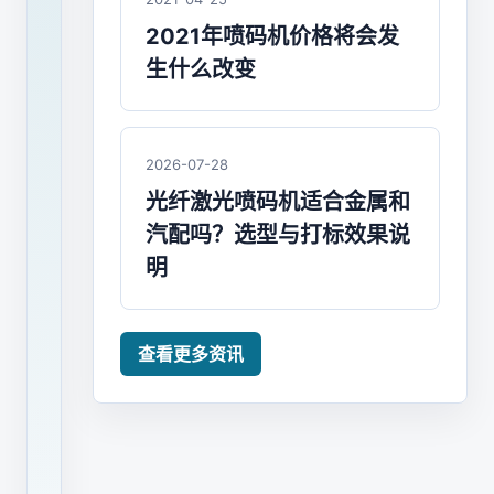
多
2021年喷码机价格将会发
少
生什么改变
钱
一
台？
2026-07-28
市
光纤激光喷码机适合金属和
场
汽配吗？选型与打标效果说
上
明
常
见
的
查看更多资讯
喷
码
机
售
价