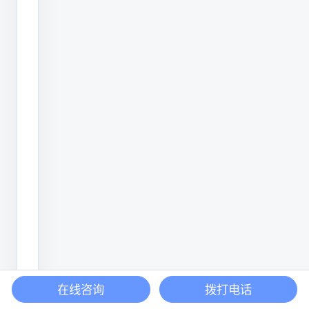
有
差
异，
需
确
认
好。
UV
喷
码
机
采
在线咨询
拨打电话
用