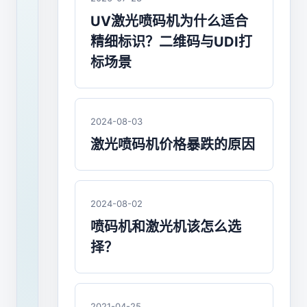
机
UV激光喷码机为什么适合
价
精细标识？二维码与UDI打
格
标场景
多
少
2024-08-03
钱
激光喷码机价格暴跌的原因
一
台？
2024-08-02
喷
喷码机和激光机该怎么选
码
择？
机
价
格
2021-04-25