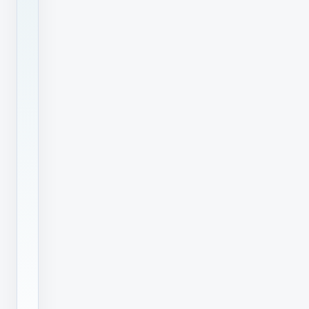
异
的
今
天，
油
墨
喷
码
机
作
为
工
业
标
识
领