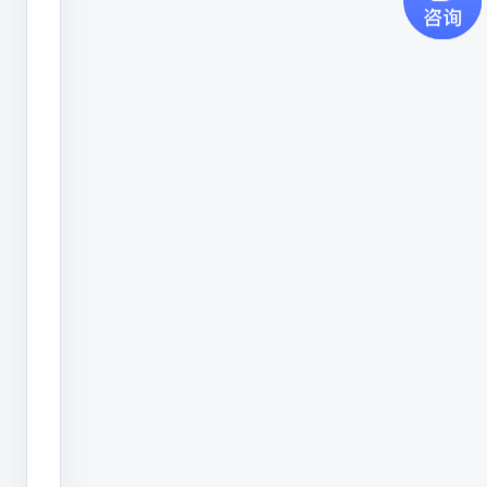
析
油
墨
喷
码
机
在
当
前
市
场
中
的
定