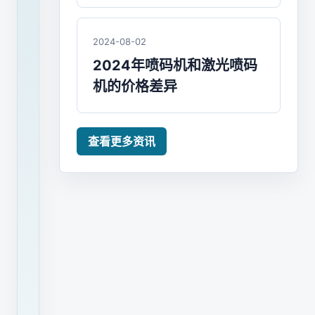
与
机
2024-08-02
2024年喷码机和激光喷码
遇
机的价格差异
并
存
查看更多资讯
在
标
识
技
术
日
新
月