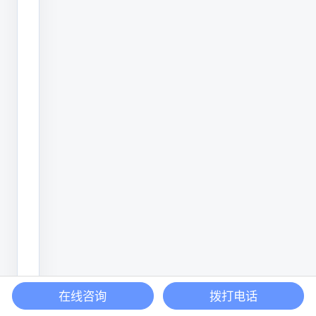
场
景
分
布
目
前
油
墨
喷
码
机
主
在线咨询
拨打电话
要