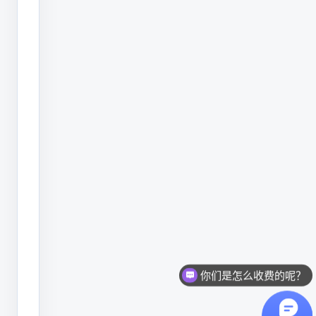
术
生
命
周
期
的
尽
头？
潜
利
将
深
你们是怎么收费的呢？
入
现在有优惠活动么？
分